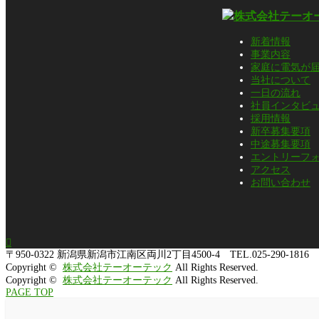
新着情報
事業内容
家庭に電気が
当社について
一日の流れ
社員インタビ
採用情報
新卒募集要項
中途募集要項
エントリーフ
アクセス
お問い合わせ

〒950-0322
新潟県新潟市江南区両川2丁目4500-4 TEL.025-290-1816
Copyright ©
株式会社テーオーテック
All Rights Reserved.
Copyright ©
株式会社テーオーテック
All Rights Reserved.
PAGE TOP