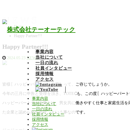
NEWS
Home
NEWS
Happy Partner!!!
Happy Partner!!!
事業内容
当社について
2024.05.23
NEWS
一日の流れ
社員インタビュー
採用情報
アクセス
皆様〖ハッピーパートナー企業〗って、ご存じでしょうか。
今年の三月に申告と受理を頂き、TOTECも、この度〖ハッピーパー
事業内容
ハッピーパートナー企業とは、男女共に働きやすく仕事と家庭生活を
当社について
一日の流れ
た企業と認められた会社。という事なのです。
社員インタビュー
採用情報
アクセス