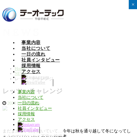
×
×
×
×
×
×
×
×
×
×
×
×
×
×
NEWS
事業内容
当社について
一日の流れ
社員インタビュー
採用情報
Home
アクセス
NEWS
レッツ チャレンジ
レッツ チャレンジ
事業内容
当社について
一日の流れ
2023.09.14
NEWS
社員インタビュー
採用情報
アクセス
まだまだ暑い日が続いていて…今年は秋を通り越して冬になってし
まうのではないかと不安な投稿者。